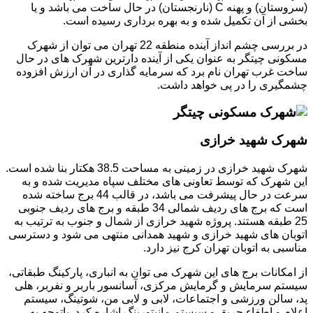
(سروستان) و پهنه C (نارنجستان) در حال ساخت می باشد و یا
بخشی از آن تکمیل شده و به بهره برداری رسیده است.
در بررسی چشم انداز آینده منطقه 22 تهران می توان از شهرک
مسکونی چیتگر به عنوان یکی از آینده دارترین شهرک های در حال
ساخت غرب تهران نام برد که سرمایه گذاری در آن ارزش افزوده
چشمگیری را در پی خواهد داشت.
شهرک شهید خرازی
شهرک شهید خرازی در زمینی به مساحت 38.5 هکتار بنا شده است.
این شهرک که توسط تعاونی های مختلف سپاه مدیریت شده و به
سرعت در حال پیشرفت می باشد، در قالب 44 برج ساخته شده
است که برج های ردیف شمالی 34 طبقه و برج های ردیف جنوبی
25 طبقه هستند. پروژه شهید خرازی از شمال و جنوب به ترتیب به
اتوبان های شهید خرازی و شهید همدانی منتهی می شود و دسترسی
مناسبی به اتوبان تهران کرج نیز دارد.
از امکانات برج های این شهرک می توان به انباری، پارکینگ طبقاتی،
سیستم سرمایش و گرمایش مرکزی، آسانسور باربر و نفربر، هلی
پد، سالن ورزشی و اجتماعات، لابی و لابی من، شوتینگ، سیستم
اعلام و اطفاء حریق و سیستم مانیتورینگ اشاره کرد. باتوجه به