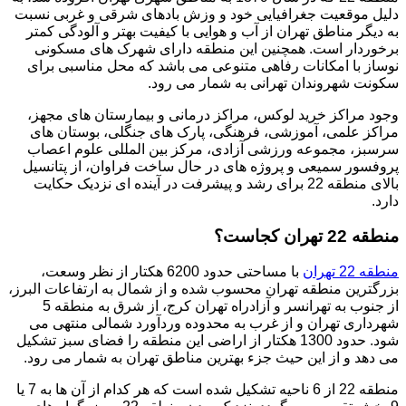
دلیل موقعیت جغرافیایی خود و وزش بادهای شرقی و غربی نسبت
به دیگر مناطق تهران از آب و هوایی با کیفیت بهتر و آلودگی کمتر
برخوردار است. همچنین این منطقه دارای شهرک های مسکونی
نوساز با امکانات رفاهی متنوعی می باشد که محل مناسبی برای
سکونت شهروندان تهرانی به شمار می رود.
وجود مراکز خرید لوکس، مراکز درمانی و بیمارستان های مجهز،
مراکز علمی، آموزشی، فرهنگی، پارک های جنگلی، بوستان های
سرسبز، مجموعه ورزشی آزادی، مرکز بین المللی علوم اعصاب
پروفسور سمیعی و پروژه های در حال ساخت فراوان، از پتانسیل
بالای منطقه 22 برای رشد و پیشرفت در آینده ای نزدیک حکایت
دارد.
منطقه 22 تهران کجاست؟
منطقه 22 تهران
با مساحتی حدود 6200 هکتار از نظر وسعت،
بزرگترین منطقه تهران محسوب شده و از شمال به ارتفاعات البرز،
از جنوب به تهرانسر و آزادراه تهران کرج، از شرق به منطقه 5
شهرداری تهران و از غرب به محدوده وردآورد شمالی منتهی می
شود. حدود 1300 هکتار از اراضی این منطقه را فضای سبز تشکیل
می دهد و از این حیث جزء بهترین مناطق تهران به شمار می رود.
منطقه 22 از 6 ناحیه تشکیل شده است که هر کدام از آن ها به 7 یا