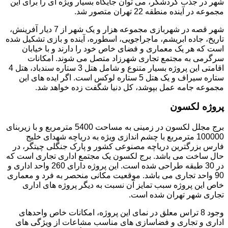
شهر در جذب گردشگر، می توان جایگاه بسیار ویژه ای را برای این
مجموعه در آینده منطقه 22 تهران متصور شد.
شهر قصه در شهربازی مجموعه هزار و یک شهر از 7 دیار آفرینش،
تاریخ، جاده ابریشم، ماجراجویی، اسطوره، آینده و بازی تشکیل شده
است که هر یک معماری و فضای خاص خود را دارند و با خیابان
سرگرمی به مجتمع تجاری شهرزاد متصل می شوند. امکانات
اقامتی این پروژه بسیار متنوع و شامل هتل 3 ستاره سندباد، هتل 4
ستاره سیراف و یک هتل 5 ستاره لوکس است. اگر ایده های این
مجموعه جامه عمل بپوشد، کل دنیا شگفت زده خواهد شد.
پروژه لکسون
برج مجلل لکسون در زمینی به مساحت 5400 مترمربع و با زیربنای
100000 مترمربع با چشم اندازی ویژه به دریاچه شهدای خلیج
فارس بزرگترین دریاچه مصنوعی کشور و پارک جنگلی چیتگر، در
حال ساخت می باشد. برج لکسون یک مجتمع اداری تجاری است که
در 30 طبقه طراحی شده است. این پروژه دارای 260 واحد اداری و
90 واحد تجاری می باشد. موقعیت مکانی منحصر به فرد و معماری
خاص این پروژه سبب تمایز آن نسبت به دیگر پروژه های اداری
تجاری شهر تهران شده است.
وجود 8 تراس معلق در نمای این پروژه، امکانات خاص واحدهای
اداری و تجاری و فضاسازی های مناسب مشاعات از ویژگی های