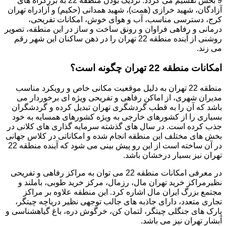
9 بخش تقسیم می گردد. نزدیک بودن منطقه 22 به بزرگراه های
آزادگان، شهید خرازی (همت)، شهید همدانی (حکیم) و آزادراه تهران
کرج، دسترسی مناسب، آب و هوای خوش، امکانات تفریحی،
درمانی و رفاهی فراوان و رونق ساخت و ساز در این منطقه، تصویر
روشنی از آینده منطقه 22 تهران را در ذهن ساکنان این شهر رقم
می زند.
امکانات منطقه 22 تهران چگونه است؟
منطقه 22 تهران به دلیل موقعیت مکانی خاص و رویکرد مناسب
مدیران شهری، از اماکن رفاهی و تفریحی ویژه ای برخوردار می
باشد که آن را به قطب گردشگری تهران تبدیل کرده و گردشگران
بسیاری را از کشورهای خارجی به ویژه کشورهای همسایه به خود
جذب کرده است. در سال های گذشته سرمایه گذاری های کلانی در
بخش های مختلف این منطقه انجام شده و امکاناتی در کلاس جهانی
در آن ساخته است از این رو پیش بینی می شود که آینده منطقه 22
تهران نیز بسیار درخشان باشد.
در معرفی امکانات منطقه 22 می توان به مراکز رفاهی و تفریحی
نظیرمراکز خرید تهران مال، رزمال، مرکز خرید طوبی، باملند و
مجتمع بزرگ ایران مال اشاره کرد. این منطقه علاوه بر مراکز
تجاری متعدد، دارای جاذبه های جالب توجهی نظیر دریاچه چیتگر،
پارک های جنگلی چیتگر، لتمان کن، خرگوش دره، باغ گیاهشناسی و
آبشار تهران نیز می باشد.