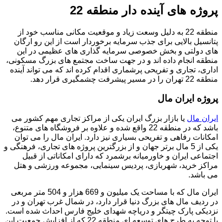
پروژه های آینده دار منطقه 22
منطقه 22 به دلیل وسعت زیاد و موقعیت مکانی مناسب خود از
پتانسیل بالایی برای جذب سرمایه برخوردار است از این رو ارگان
های دولتی و بخش خصوصی سرمایه گذاری های عظیمی در این
منطقه انجام داده اند و در جهت ساخت مجتمع های بزرگ مسکونی،
اداری، تجاری و تفریحی پرشماری اقدام کرده اند که می تواند آینده
منطقه 22 تهران را در مسیر پیشرفت چشمگیری قرار دهد.
پروژه ایران مال
ایران مال
یا بازار بزرگ ایران یکی از مراکز تجاری مهم کشور می
باشد که در منطقه 22 واقع شده و علاوه بر فروشگاه های متنوع،
امکانات رفاهی و تفریحی بسیاری نیز دارد. ایران مال را می توان
یکی از 5 مال برتر جهان و از بزرگترین پروژه های تجاری، فرهنگی و
اجتماعی ایران و خاورمیانه برشمرد که دارای امکاناتی از قبیل
مراکز خرید، شهربازی، پردیس سینمایی، مجموعه ورزشی و هتل
می باشد.
ایران مال که با مساحت یک میلیون و 669 هزار و 504 متر مربعی
در ردیف مال های بزرگ دنیا قرار دارد، در شمال غرب تهران و در
نزدیکی پارک چیتگر و دریاچه شهدای خلیج فارس احداث شده است.
با توجه به طرح های توسعه ای منطقه 22 که از افزایش جمعیت این