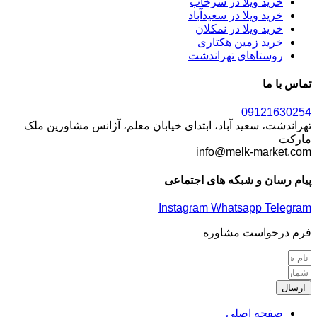
خرید ویلا در سرخاب
خرید ویلا در سعیدآباد
خرید ویلا در نمکلان
خرید زمین هکتاری
روستاهای تهراندشت
تماس با ما
09121630254
تهراندشت، سعید آباد، ابتدای خیابان معلم، آژانس مشاورین ملک
مارکت
info@melk-market.com
پیام رسان و شبکه های اجتماعی
Instagram
Whatsapp
Telegram
فرم درخواست مشاوره
ارسال
صفحه اصلی