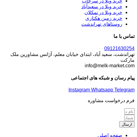
خرید ویلا در سرخاب
خرید ویلا در سعیدآباد
خرید ویلا در نمکلان
خرید زمین هکتاری
روستاهای تهراندشت
تماس با ما
09121630254
تهراندشت، سعید آباد، ابتدای خیابان معلم، آژانس مشاورین ملک
مارکت
info@melk-market.com
پیام رسان و شبکه های اجتماعی
Instagram
Whatsapp
Telegram
فرم درخواست مشاوره
ارسال
صفحه اصلی