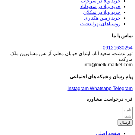
خرید ویلا در سرخاب
خرید ویلا در سعیدآباد
خرید ویلا در نمکلان
خرید زمین هکتاری
روستاهای تهراندشت
تماس با ما
09121630254
تهراندشت، سعید آباد، ابتدای خیابان معلم، آژانس مشاورین ملک
مارکت
info@melk-market.com
پیام رسان و شبکه های اجتماعی
Instagram
Whatsapp
Telegram
فرم درخواست مشاوره
ارسال
صفحه اصلی